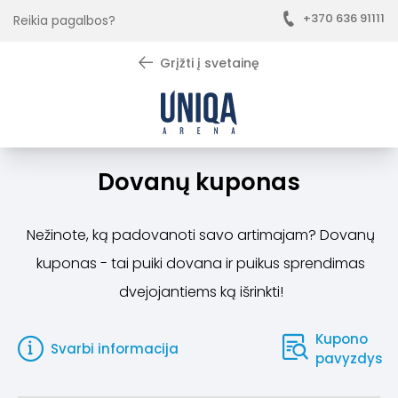
+370 636 91111
Reikia pagalbos?
Grįžti į svetainę
Dovanų kuponas
Nežinote, ką padovanoti savo artimajam? Dovanų
kuponas - tai puiki dovana ir puikus sprendimas
dvejojantiems ką išrinkti!
Kupono
Svarbi informacija
pavyzdys